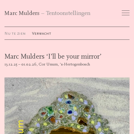
Marc Mulders
Tentoonstellingen
Werken
Nu te zien
Verwacht
Tentoonstellingen
Marc Mulders ‘I’ll be your mirror’
Publicaties
13.12.25 – 01.02.26,
Cor Unum, ‘s-Hertogenbosch
Curriculum Vitae
Galerieën
Contact