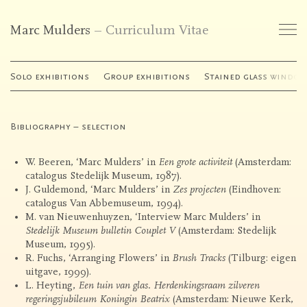
Marc Mulders
Curriculum Vitae
Works
Solo exhibitions
Group exhibitions
Stained glass window
Exhibitions
Bibliography – selection
Publications
W. Beeren, ‘Marc Mulders’ in
Een grote activiteit
(Amsterdam:
catalogus Stedelijk Museum, 1987).
Curriculum Vitae
J. Guldemond, ‘Marc Mulders’ in
Zes projecten
(Eindhoven:
catalogus Van Abbemuseum, 1994).
M. van Nieuwenhuyzen, ‘Interview Marc Mulders’ in
Galleries
Stedelijk Museum bulletin Couplet V
(Amsterdam: Stedelijk
Museum, 1995).
R. Fuchs, ‘Arranging Flowers’ in
Brush Tracks
(Tilburg: eigen
uitgave, 1999).
Contact
L. Heyting,
Een tuin van glas. Herdenkingsraam zilveren
regeringsjubileum Koningin Beatrix
(Amsterdam: Nieuwe Kerk,