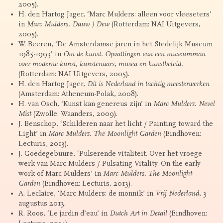
2005).
H. den Hartog Jager, ‘Marc Mulders: alleen voor vleeseters’
in
Marc Mulders. Dauw | Dew
(Rotterdam: NAI Uitgevers,
2005).
W. Beeren, ‘De Amsterdamse jaren in het Stedelijk Museum
1985-1993’ in
Om de kunst. Opvattingen van een museumman
over moderne kunst, kunstenaars, musea en kunstbeleid.
(Rotterdam: NAI Uitgevers, 2005).
H. den Hartog Jager,
Dit is Nederland in tachtig meesterwerken
(Amsterdam: Atheneum-Polak, 2008).
H. van Osch, ‘Kunst kan genereus zijn’ in
Marc Mulders. Nevel
Mist
(Zwolle: Waanders, 2009).
J. Benschop, ‘Schilderen naar het licht / Painting toward the
Light’ in
Marc Mulders. The Moonlight Garden
(Eindhoven:
Lecturis, 2013).
J. Goedegebuure, ‘Pulserende vitaliteit. Over het vroege
werk van Marc Mulders / Pulsating Vitality. On the early
work of Marc Mulders’ in
Marc Mulders. The Moonlight
Garden
(Eindhoven: Lecturis, 2013).
A. Leclaire, ‘Marc Mulders: de monnik’ in
Vrij Nederland
, 3
augustus 2013.
R. Roos, ‘Le jardin d’eau’ in
Dutch Art in Detail
(Eindhoven: